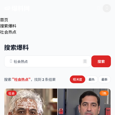
跳过导航
🍉 爆料网
首页
搜索爆料
社会热点
搜索爆料
搜索
搜索
"社会热点"
，找到
2
条结果
相关度
最热
最新
社会
热