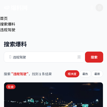
跳过导航
🍉 爆料网
首页
搜索爆料
违规驾驶
搜索爆料
搜索
搜索
"违规驾驶"
，找到
1
条结果
相关度
最热
最新
社会