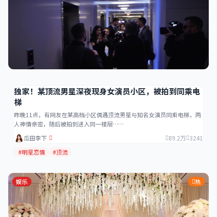
独家！某顶流男星深夜现身女演员小区，被拍到同乘电
梯
昨晚11点，有网友在某高档小区偶遇顶流男星与知名女演员同乘电梯，两
人神情亲密，随后被拍到进入同一楼层……
瓜田李下
89.2万
3241
#明星恋情
#顶流
娱乐
热