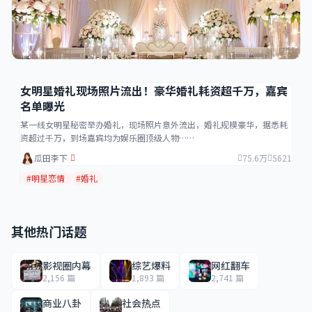
女明星婚礼现场照片流出！豪华婚礼耗资超千万，嘉宾
名单曝光
某一线女明星秘密举办婚礼，现场照片意外流出，婚礼规模豪华，据悉耗
资超过千万，到场嘉宾均为娱乐圈顶级人物……
瓜田李下
75.6万
5621
#明星恋情
#婚礼
其他热门话题
影视圈内幕
综艺爆料
网红翻车
2,156 篇
1,893 篇
2,741 篇
商业八卦
社会热点