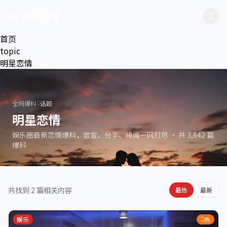
跳过导航
🍉 爆料网
首页
topic
明星恋情
全网爆料
话题
明星恋情
娱乐圈最新恋情爆料，官宣、分手、绯闻一网打尽 · 共 3,842 篇
爆料
共找到 2 篇相关内容
最热
最新
娱乐
热